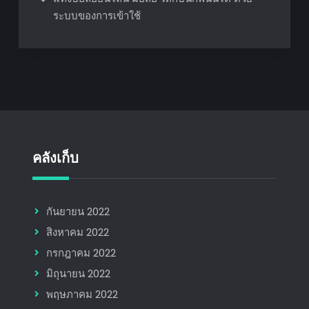
ระบบของการเข้าใช้
คลังเก็บ
กันยายน 2022
สิงหาคม 2022
กรกฎาคม 2022
มิถุนายน 2022
พฤษภาคม 2022