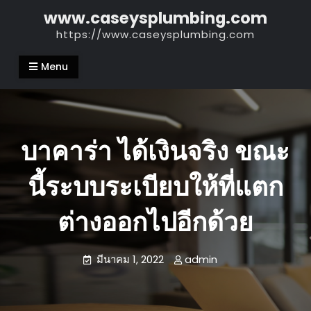
Skip
www.caseysplumbing.com
to
https://www.caseysplumbing.com
content
Menu
บาคาร่า ได้เงินจริง ขณะ
นี้ระบบระเบียบให้ที่แตก
ต่างออกไปอีกด้วย
มีนาคม 1, 2022
admin